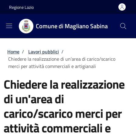
Salta al contenuto principale
Skip to footer content
Regione Lazio
Comune di Magliano Sabina
Briciole di pane
Home
/
Lavori pubblici
/
Chiedere la realizzazione di un'area di carico/scarico
merci per attività commerciali e artigianali
Chiedere la realizzazione
di un'area di
carico/scarico merci per
attività commerciali e