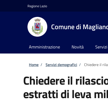
Salta al contenuto principale
Skip to footer content
Regione Lazio
Comune di Maglian
Amministrazione
Novità
Servizi
Briciole di pane
Home
/
Servizi demografici
/
Chiedere il rila
Chiedere il rilascio
estratti di leva mi