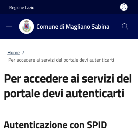
Salta al contenuto principale
Skip to footer content
Regione Lazio
Comune di Magliano Sabina
Briciole di pane
Home
/
Per accedere ai servizi del portale devi autenticarti
Per accedere ai servizi del
portale devi autenticarti
Autenticazione con SPID