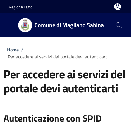
Salta al contenuto principale
Skip to footer content
Regione Lazio
Comune di Magliano Sabina
Briciole di pane
Home
/
Per accedere ai servizi del portale devi autenticarti
Per accedere ai servizi del
portale devi autenticarti
Autenticazione con SPID