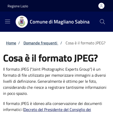
Salta al contenuto principale
Skip to footer content
Regione Lazio
Comune di Magliano Sabina
Briciole di pane
Home
/
Domande frequenti
/
Cosa è il formato JPEG?
Cosa è il formato JPEG?
Il formato JPEG ("Joint Photographic Experts Group") è un
formato di file utilizzato per memorizzare immagini a diversi
livelli di definizione. Generalmente è ottimo per le foto,
considerando che riesce a registrare tantissime informazioni
in poco spazio.
Il formato JPEG è idoneo alla conservazione dei documenti
informatici (
Decreto del Presidente del Consiglio dei