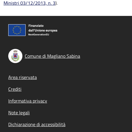
Ministri 03/12/2013, n. 3
).
Comune di Magliano Sabina
Footer menu
Area riservata
Crediti
Informativa privacy
Note legali
Dichiarazione di accessibilità