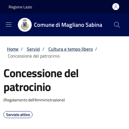
Salta al contenuto principale
Skip to footer content
Regione Lazio
Comune di Magliano Sabina
Briciole di pane
Home
/
Servizi
/
Cultura e tempo libero
/
Concessione del patrocinio
Concessione del
patrocinio
(Regolamento dell'Amministrazione)
Servizio attivo