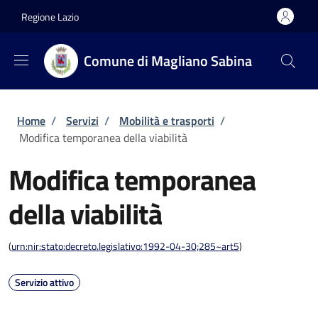
Salta al contenuto principale
Skip to footer content
Regione Lazio
Comune di Magliano Sabina
Briciole di pane
Home
/
Servizi
/
Mobilità e trasporti
/
Modifica temporanea della viabilità
Modifica temporanea
della viabilità
(
urn:nir:stato:decreto.legislativo:1992-04-30;285~art5
)
Servizio attivo