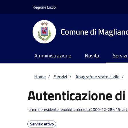
Salta al contenuto principale
Skip to footer content
Regione Lazio
Comune di Maglian
Amministrazione
Novità
Servizi
Briciole di pane
Home
/
Servizi
/
Anagrafe e stato civile
/
Autenticazione di
(
urn:nir:presidente.repubblica:decreto:2000-12-28;445~ar
Servizio attivo