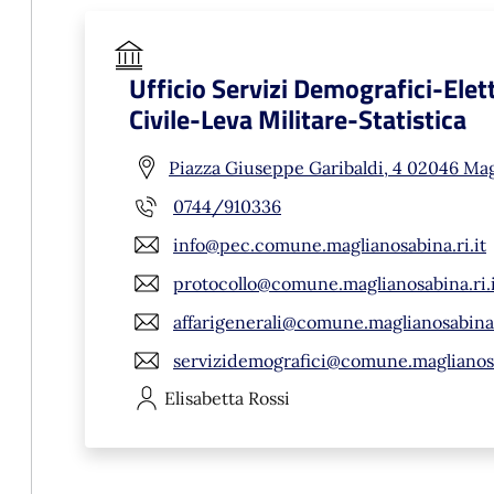
Ufficio Servizi Demografici-Ele
Civile-Leva Militare-Statistica
Piazza Giuseppe Garibaldi, 4 02046 Mag
0744/910336
info@pec.comune.maglianosabina.ri.it
protocollo@comune.maglianosabina.ri.
affarigenerali@comune.maglianosabina.
servizidemografici@comune.maglianosa
Elisabetta
Rossi