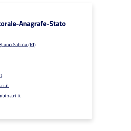
ttorale-Anagrafe-Stato
liano Sabina (RI)
it
ri.it
bina.ri.it