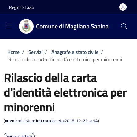
Salta al contenuto principale
Skip to footer content
Regione Lazio
Comune di Magliano Sabina
Briciole di pane
Home
/
Servizi
/
Anagrafe e stato civile
/
Rilascio della carta d'identità elettronica per minorenni
Rilascio della carta
d'identità elettronica per
minorenni
(
urn:nir:ministero.interno:decreto:2015-12-23~art4
)
Servizio attivo