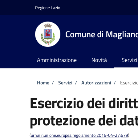
Salta al contenuto principale
Skip to footer content
Regione Lazio
Comune di Maglian
Amministrazione
Novità
Servizi
Briciole di pane
Home
/
Servizi
/
Autorizzazioni
/
Esercizio
Esercizio dei dirit
protezione dei dat
(
urn:nir:unione.europea.regolamento:2016-04-27;679
)