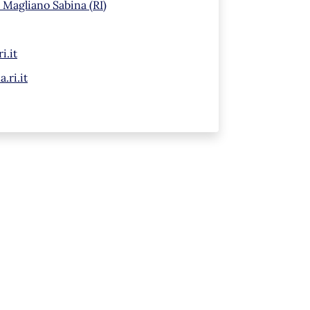
 Magliano Sabina (RI)
i.it
.ri.it