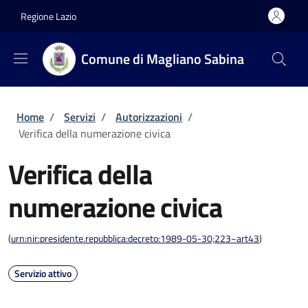
Salta al contenuto principale
Skip to footer content
Regione Lazio
Comune di Magliano Sabina
Briciole di pane
Home
/
Servizi
/
Autorizzazioni
/
Verifica della numerazione civica
Verifica della
numerazione civica
(
urn:nir:presidente.repubblica:decreto:1989-05-30;223~art43
)
Servizio attivo