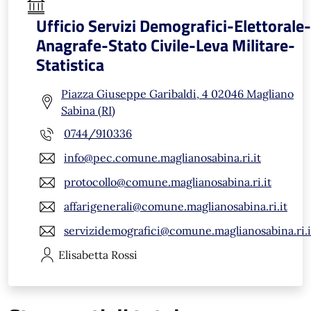
Ufficio Servizi Demografici-Elettorale-
Anagrafe-Stato Civile-Leva Militare-
Statistica
Piazza Giuseppe Garibaldi, 4 02046 Magliano
Sabina (RI)
0744/910336
info@pec.comune.maglianosabina.ri.it
protocollo@comune.maglianosabina.ri.it
affarigenerali@comune.maglianosabina.ri.it
servizidemografici@comune.maglianosabina.ri.i
Elisabetta
Rossi