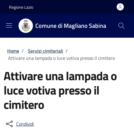
Salta al contenuto principale
Skip to footer content
Regione Lazio
Comune di Magliano Sabina
Briciole di pane
Home
/
Servizi cimiteriali
/
Attivare una lampada o luce votiva presso il cimitero
Attivare una lampada o
luce votiva presso il
cimitero
Condividi