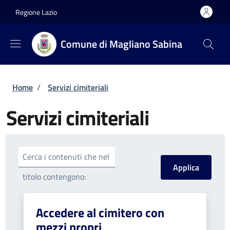
Salta al contenuto principale
Skip to footer content
Regione Lazio
Comune di Magliano Sabina
Briciole di pane
Home
/
Servizi cimiteriali
Servizi cimiteriali
Cerca i contenuti che nel
titolo contengono:
Accedere al cimitero con
mezzi propri