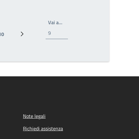
Scrivi il numero della pagina a cui a
Vai a…
10
ttuale
Pagina
Pagina successiva
Note legali
Richiedi assistenza