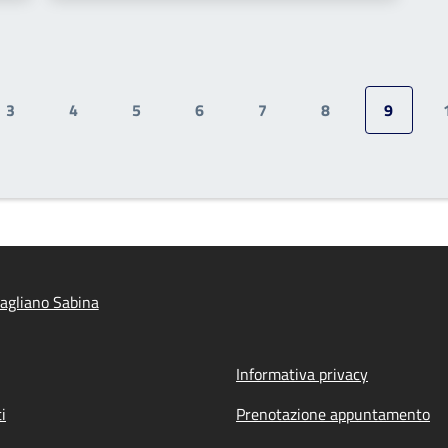
3
4
5
6
7
8
9
Pagina
Pagina
Pagina
Pagina
Pagina
Pagina
Pagina a
agliano Sabina
Informativa privacy
i
Prenotazione appuntamento